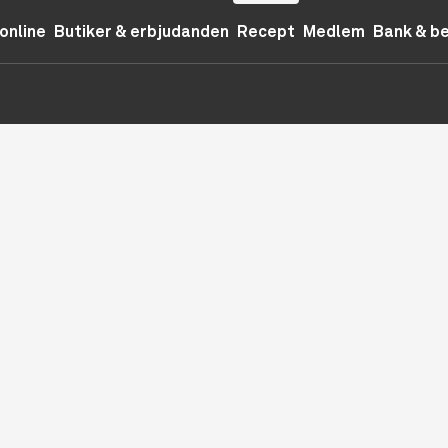
online
Butiker & erbjudanden
Recept
Medlem
Bank & b