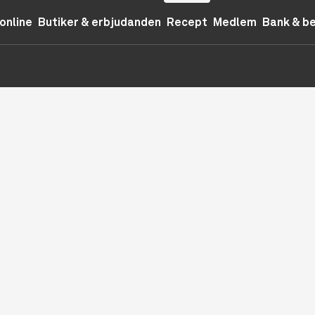
online
Butiker & erbjudanden
Recept
Medlem
Bank & b