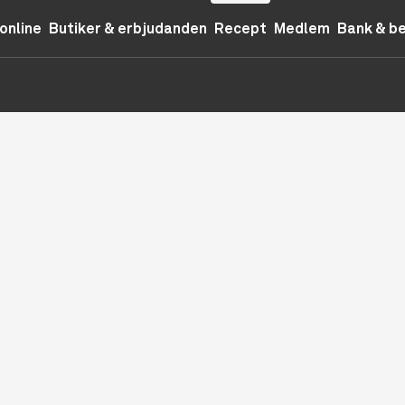
online
Butiker & erbjudanden
Recept
Medlem
Bank & b