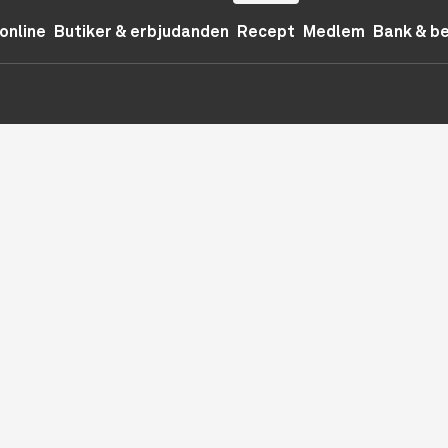
online
Butiker & erbjudanden
Recept
Medlem
Bank & b