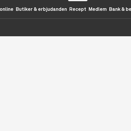
online
Butiker & erbjudanden
Recept
Medlem
Bank & b