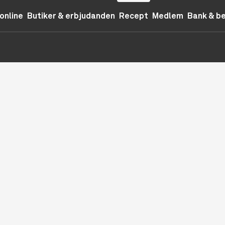
online
Butiker & erbjudanden
Recept
Medlem
Bank & b