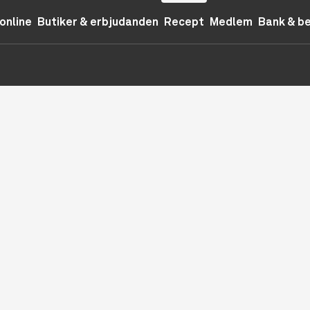
online
Butiker & erbjudanden
Recept
Medlem
Bank & b