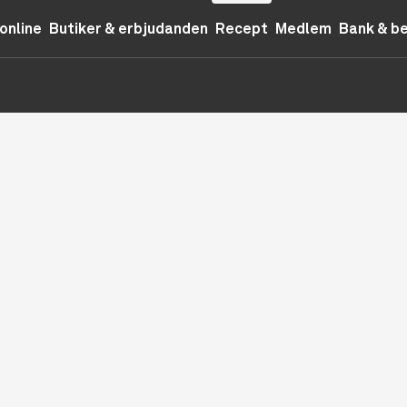
online
Butiker & erbjudanden
Recept
Medlem
Bank & b