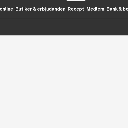
online
Butiker & erbjudanden
Recept
Medlem
Bank & b