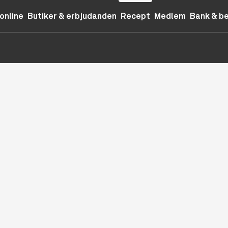
online
Butiker & erbjudanden
Recept
Medlem
Bank & b