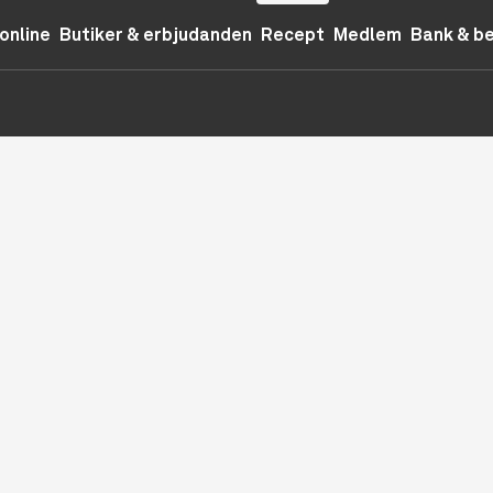
online
Butiker & erbjudanden
Recept
Medlem
Bank & b