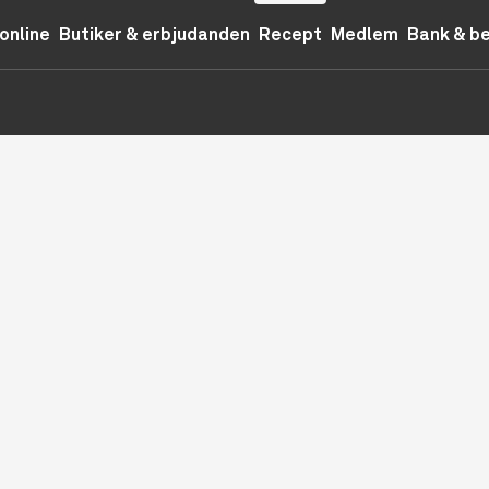
online
Butiker & erbjudanden
Recept
Medlem
Bank & b