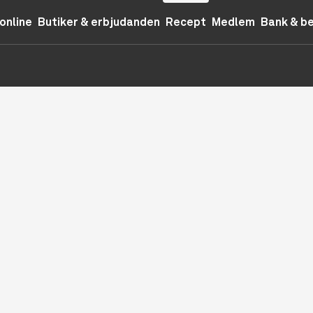
online
Butiker & erbjudanden
Recept
Medlem
Bank & b