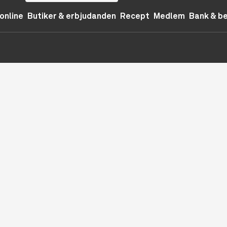
online
Butiker & erbjudanden
Recept
Medlem
Bank & b