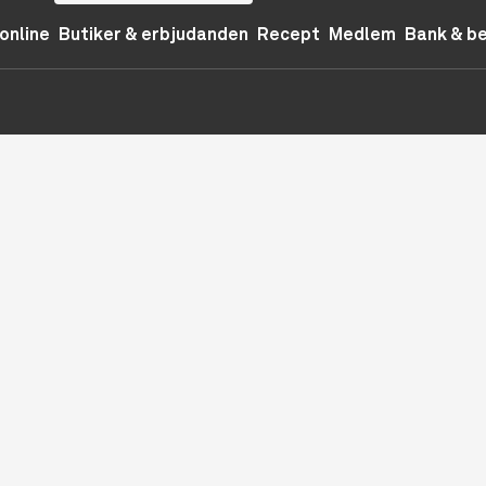
online
Butiker & erbjudanden
Recept
Medlem
Bank & b