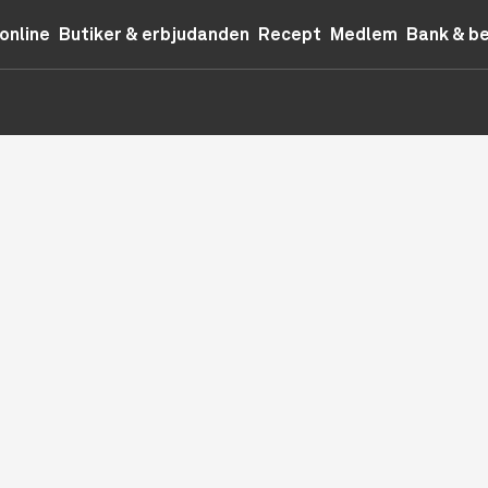
online
Butiker & erbjudanden
Recept
Medlem
Bank & b