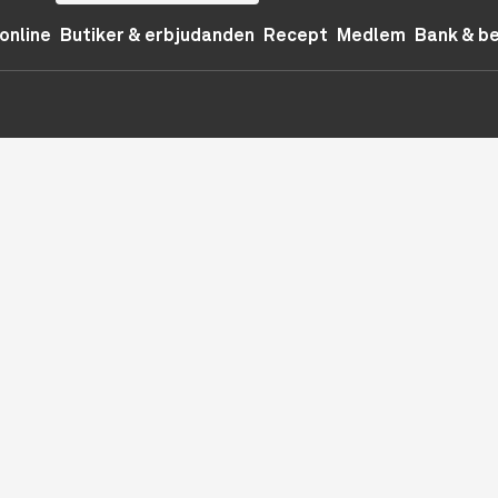
online
Butiker & erbjudanden
Recept
Medlem
Bank & b