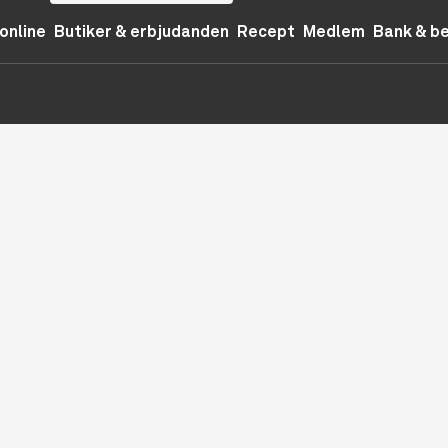
online
Butiker & erbjudanden
Recept
Medlem
Bank & b