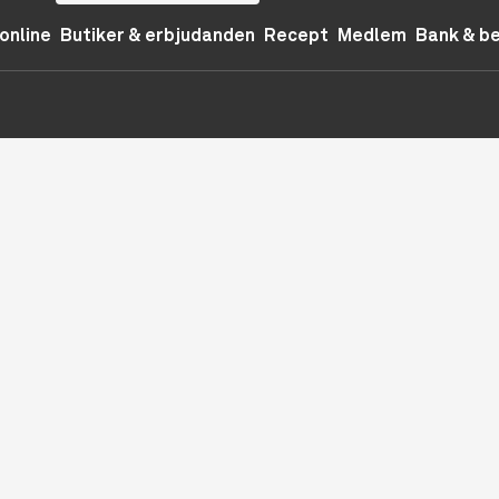
online
Butiker & erbjudanden
Recept
Medlem
Bank & b