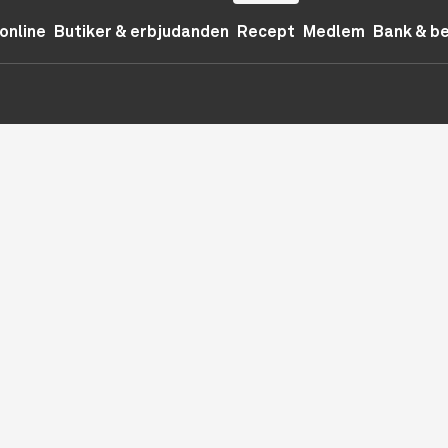
online
Butiker & erbjudanden
Recept
Medlem
Bank & b