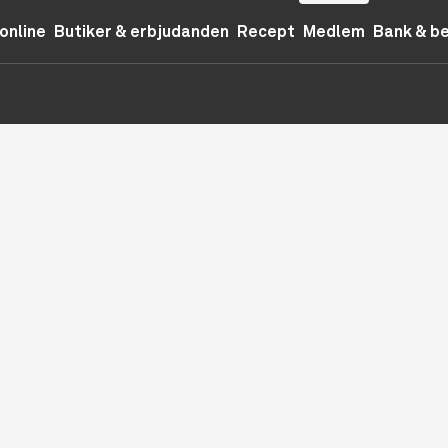
online
Butiker & erbjudanden
Recept
Medlem
Bank & b