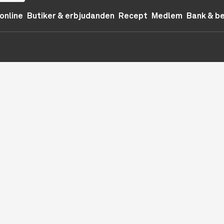
online
Butiker & erbjudanden
Recept
Medlem
Bank & b