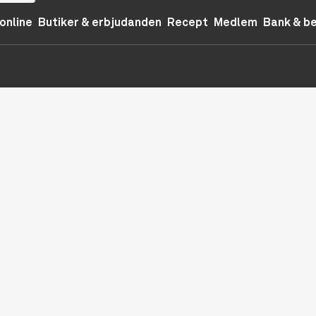
online
Butiker & erbjudanden
Recept
Medlem
Bank & b