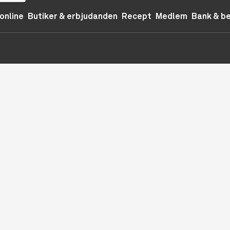
online
Butiker & erbjudanden
Recept
Medlem
Bank & b