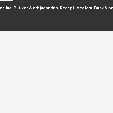
online
Butiker & erbjudanden
Recept
Medlem
Bank & b