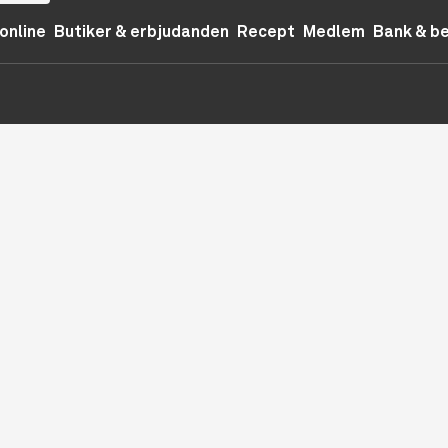
online
Butiker & erbjudanden
Recept
Medlem
Bank & b