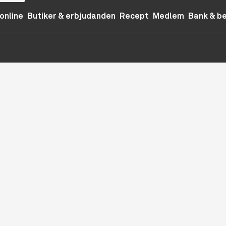
online
Butiker & erbjudanden
Recept
Medlem
Bank & b