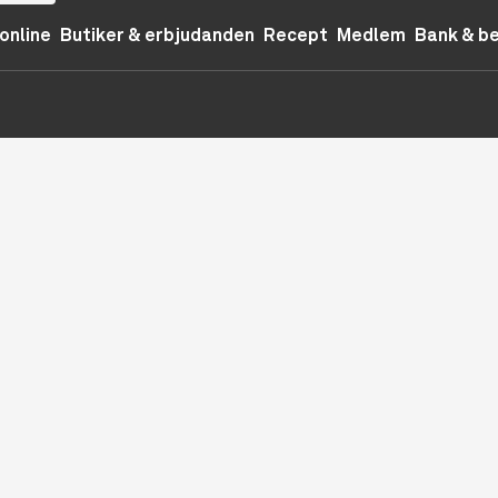
online
Butiker & erbjudanden
Recept
Medlem
Bank & b