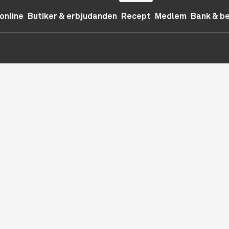
online
Butiker & erbjudanden
Recept
Medlem
Bank & b