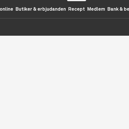
online
Butiker & erbjudanden
Recept
Medlem
Bank & b