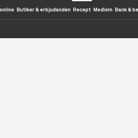
online
Butiker & erbjudanden
Recept
Medlem
Bank & b