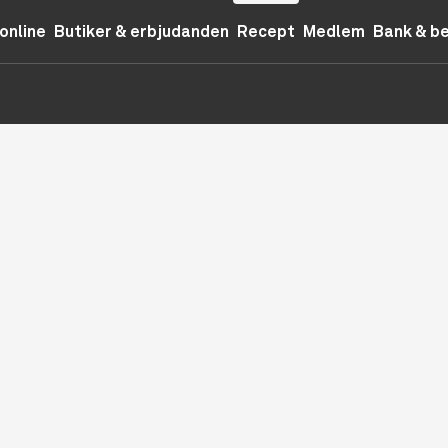
online
Butiker & erbjudanden
Recept
Medlem
Bank & b