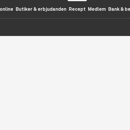
online
Butiker & erbjudanden
Recept
Medlem
Bank & b