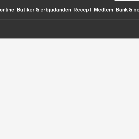
online
Butiker & erbjudanden
Recept
Medlem
Bank & b