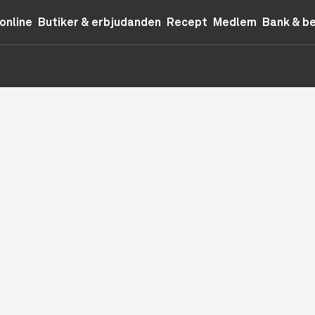
online
Butiker & erbjudanden
Recept
Medlem
Bank & b