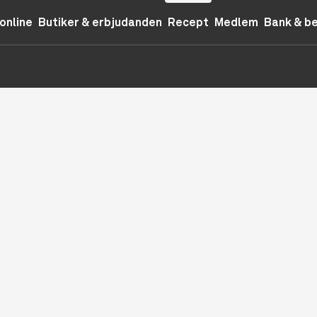
online
Butiker & erbjudanden
Recept
Medlem
Bank & b