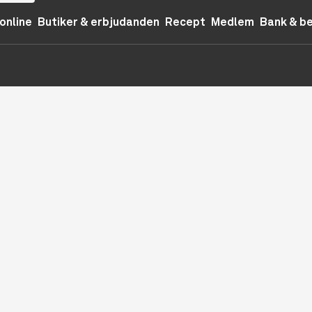
online
Butiker & erbjudanden
Recept
Medlem
Bank & b