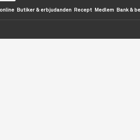
online
Butiker & erbjudanden
Recept
Medlem
Bank & b