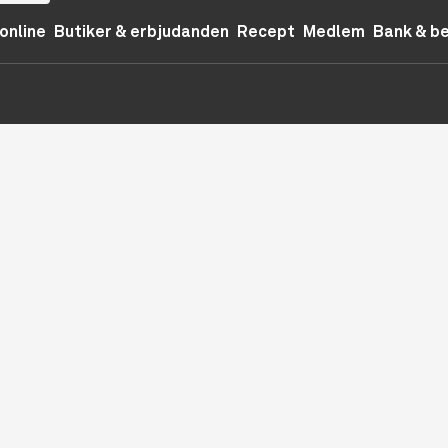
online
Butiker & erbjudanden
Recept
Medlem
Bank & b