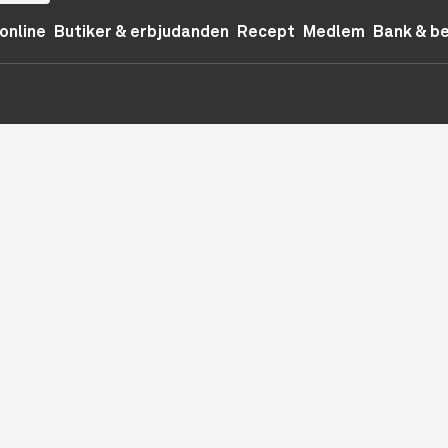
online
Butiker & erbjudanden
Recept
Medlem
Bank & b