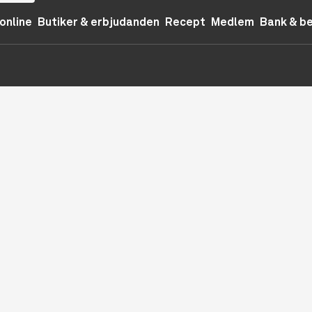
online
Butiker & erbjudanden
Recept
Medlem
Bank & b