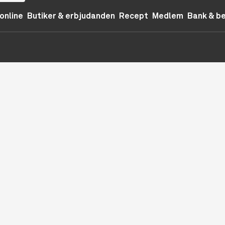
online
Butiker & erbjudanden
Recept
Medlem
Bank & b