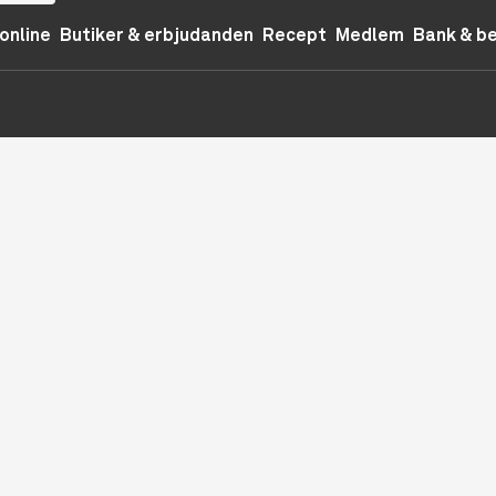
online
Butiker & erbjudanden
Recept
Medlem
Bank & b