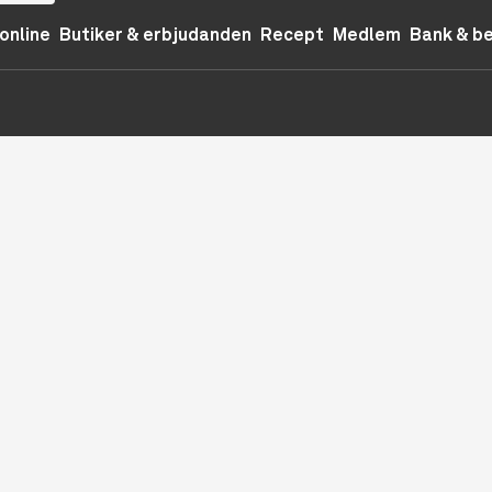
online
Butiker & erbjudanden
Recept
Medlem
Bank & b