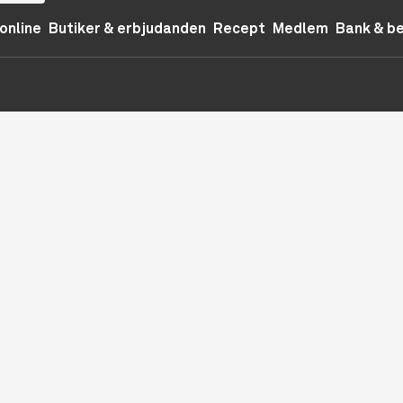
online
Butiker & erbjudanden
Recept
Medlem
Bank & b