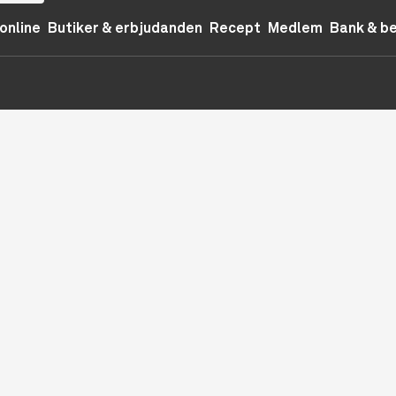
online
Butiker & erbjudanden
Recept
Medlem
Bank & b