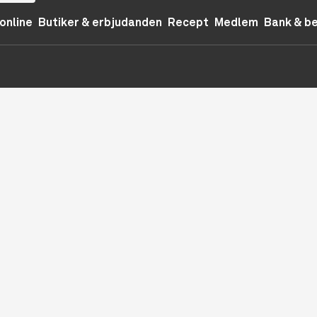
online
Butiker & erbjudanden
Recept
Medlem
Bank & b