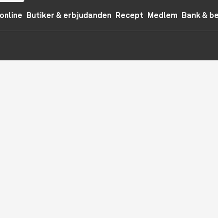
online
Butiker & erbjudanden
Recept
Medlem
Bank & b