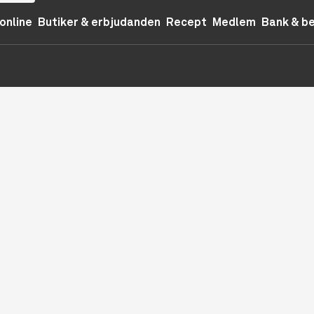
online
Butiker & erbjudanden
Recept
Medlem
Bank & b