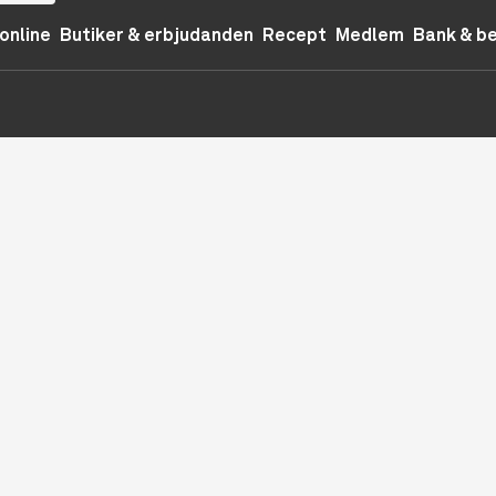
online
Butiker & erbjudanden
Recept
Medlem
Bank & b